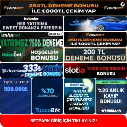
×
BETPARK GİRİŞ İÇİN TIKLAYINIZ!