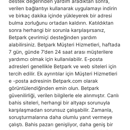
destek değerinden yardım aradıktan sonra,
verilen bağlantıyı kullanarak uygulamayı indirin
ve birkaç dakika içinde yükleyerek bir adresi
bulma zorluğunu ortadan kaldırın. Katıldıktan
sonra herhangi bir sorunla karşılaşırsanız,
Betpark çevrimiçi desteğinden yardım
alabilirsiniz. Betpark Müşteri Hizmetleri, haftada
7 gün, günde 7’den 24 saat arası müşterilere
yardımcı olmak için kullanılabilir. E-posta
adresleri genellikle Betpark ve web siteleri için
tercih edilir. Ek ayrıntılar için Müşteri Hizmetleri
e -posta adresinin Betpark.com olarak
görüntülendiğinden emin olun. Betpark
güvenilirliği, verilen bilgilerle ele alınmıştır. Canlı
bahis siteleri, herhangi bir altyapı sorunuyla
karşılaşmadan sorunsuz çalışabilir. Zamanla,
soruşturmalarına daha olumlu yanıt vermeye
çalıştı. Bahis pazarı genişliyor, daha geniş bir