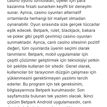
casino oyunu turnuvaları, üyeler için para
kazanma fırsatı sunarken keyifli bir deneyim
sunar. Ayrıca, casino oyunları alternatif
ortamlarda herhangi bir maliyet olmadan
oynanabilir. Oyun sırasında size gerçek tüccarlar
eşlik edecek. Betpark, rulet, blackjack, bakara
ve poker gibi çeşitli çevrimiçi casino oyunları
sunmaktadır. Ayrıca, canlı casino sitesinin pozitif
değeri, tüm oyunlarda üyenin seçimi olarak
tanımlanır. Betpark, mobil uygulamalar için
çeşitli çözümler geliştirmek için teknolojiyi yetkin
bir şekilde kullanan bir sitedir. Genel olarak,
kullanıcılar bir tarayıcının düzgün çalışması için
yüklenmesini gerektirmeyen yazılımı tercih
ederler. Bu program için tek gereksinim,
bilgisayarınıza Betpark kurulmasıdır. Son
sayfamızda bulunan tek yazılım olacak. İkinci
çözüm Betpark Android uygulamasıdır, canlı