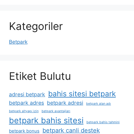
Kategoriler
Betpark
Etiket Bulutu
bahis sitesi betpark
adresi betpark
betpark adres
betpark adresi
betpark alan adı
betpark altyapı i̇zin
betpark avantajları
betpark bahis sitesi
betpark bahis tahmini
betpark canli destek
betpark bonus