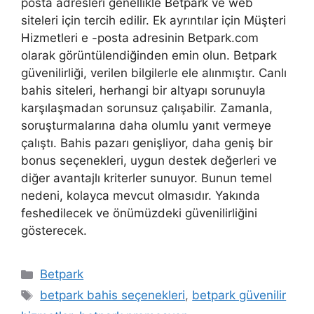
posta adresleri genellikle Betpark ve web
siteleri için tercih edilir. Ek ayrıntılar için Müşteri
Hizmetleri e -posta adresinin Betpark.com
olarak görüntülendiğinden emin olun. Betpark
güvenilirliği, verilen bilgilerle ele alınmıştır. Canlı
bahis siteleri, herhangi bir altyapı sorunuyla
karşılaşmadan sorunsuz çalışabilir. Zamanla,
soruşturmalarına daha olumlu yanıt vermeye
çalıştı. Bahis pazarı genişliyor, daha geniş bir
bonus seçenekleri, uygun destek değerleri ve
diğer avantajlı kriterler sunuyor. Bunun temel
nedeni, kolayca mevcut olmasıdır. Yakında
feshedilecek ve önümüzdeki güvenilirliğini
gösterecek.
Kategoriler
Betpark
Etiketler
betpark bahis seçenekleri
,
betpark güvenilir