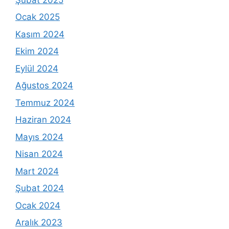
Ocak 2025
Kasım 2024
Ekim 2024
Eylül 2024
Ağustos 2024
Temmuz 2024
Haziran 2024
Mayıs 2024
Nisan 2024
Mart 2024
Şubat 2024
Ocak 2024
Aralık 2023