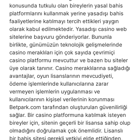
konusunda tutkulu olan bireylerin yasal bahis
platformlarını kullanmak yerine yasadışı bahis
faaliyetlerine katılmayı tercih ettikleri yaygın
olarak kabul edilmektedir. Yasadışı casino web
sitelerine başvuru gönderiyorlar. Bununla
birlikte, günümüzün teknolojik gelişmelerinde
casino meraklıları için çok sayıda çevrimiçi
casino platformu mevcuttur ve bazen bu siteler
üye olarak tanınır. Casino meraklılarına sağladığı
avantajlar, oyun lisanslarının mevcudiyeti,
ödeme işlemlerinde kullanıcılarına zarar
vermeyen işlemlerin uygulanması ve
kullanıcılarının kişisel verilerinin korunması
Betpark.com tarafından oluşturulan güvenilirliği
sağlar. Bir casino platformuna katılmak isteyen
bireyler için, sitenin geçerli bir lisansa sahip olup
olmadığını doğrulamak çok önemlidir. Lisanslı
bir bahis sitesi gerekli yetkiyi elde ettiğinden,