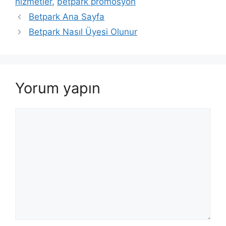
hizmetler
,
betpark promosyon
Betpark Ana Sayfa
Betpark Nasıl Üyesi Olunur
Yorum yapın
Yorum