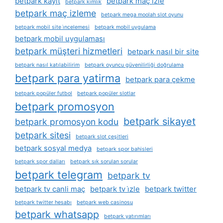
betpark kayit
betpark maç izle
betpark kimlik
betpark maç izleme
betpark mega moolah slot oyunu
betpark mobil site i̇ncelemesi
betpark mobil uygulama
betpark mobil uygulaması
betpark müşteri hizmetleri
betpark nasıl bir site
betpark nasıl katılabilirim
betpark oyuncu güvenilirliği doğrulama
betpark para yatirma
betpark para çekme
betpark popüler futbol
betpark popüler slotlar
betpark promosyon
betpark sikayet
betpark promosyon kodu
betpark sitesi
betpark slot çeşitleri
betpark sosyal medya
betpark spor bahisleri
betpark spor dalları
betpark sık sorulan sorular
betpark telegram
betpark tv
betpark tv canli maç
betpark tv i̇zle
betpark twitter
betpark twitter hesabı
betpark web casinosu
betpark whatsapp
betpark yatırımları