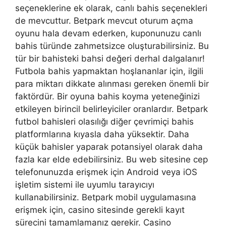
seçeneklerine ek olarak, canlı bahis seçenekleri
de mevcuttur. Betpark mevcut oturum açma
oyunu hala devam ederken, kuponunuzu canlı
bahis türünde zahmetsizce oluşturabilirsiniz. Bu
tür bir bahisteki bahsi değeri derhal dalgalanır!
Futbola bahis yapmaktan hoşlananlar için, ilgili
para miktarı dikkate alınması gereken önemli bir
faktördür. Bir oyuna bahis koyma yeteneğinizi
etkileyen birincil belirleyiciler oranlardır. Betpark
futbol bahisleri olasılığı diğer çevrimiçi bahis
platformlarına kıyasla daha yüksektir. Daha
küçük bahisler yaparak potansiyel olarak daha
fazla kar elde edebilirsiniz. Bu web sitesine cep
telefonunuzda erişmek için Android veya iOS
işletim sistemi ile uyumlu tarayıcıyı
kullanabilirsiniz. Betpark mobil uygulamasına
erişmek için, casino sitesinde gerekli kayıt
sürecini tamamlamanız gerekir. Casino