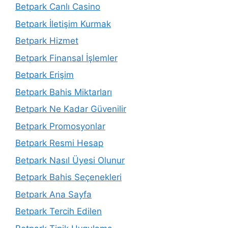
Betpark Canlı Casino
Betpark İletişim Kurmak
Betpark Hizmet
Betpark Finansal İşlemler
Betpark Erişim
Betpark Bahis Miktarları
Betpark Ne Kadar Güvenilir
Betpark Promosyonlar
Betpark Resmi Hesap
Betpark Nasıl Üyesi Olunur
Betpark Bahis Seçenekleri
Betpark Ana Sayfa
Betpark Tercih Edilen