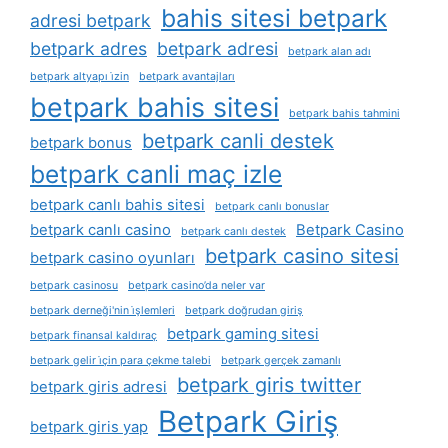
bahis sitesi betpark
adresi betpark
betpark adres
betpark adresi
betpark alan adı
betpark altyapı i̇zin
betpark avantajları
betpark bahis sitesi
betpark bahis tahmini
betpark canli destek
betpark bonus
betpark canli maç izle
betpark canlı bahis sitesi
betpark canlı bonuslar
betpark canlı casino
Betpark Casino
betpark canlı destek
betpark casino sitesi
betpark casino oyunları
betpark casinosu
betpark casino’da neler var
betpark derneği'nin i̇şlemleri
betpark doğrudan giriş
betpark gaming sitesi
betpark finansal kaldıraç
betpark gelir i̇çin para çekme talebi
betpark gerçek zamanlı
betpark giris twitter
betpark giris adresi
Betpark Giriş
betpark giris yap