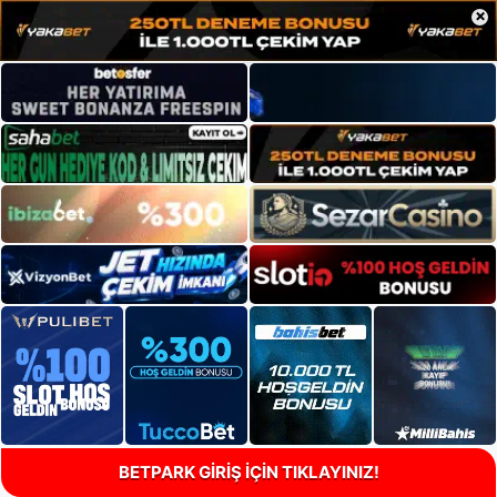
×
BETPARK GİRİŞ İÇİN TIKLAYINIZ!