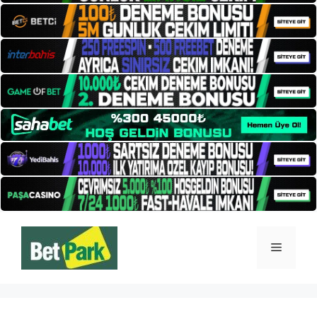
İçeriğe
atla
Menü