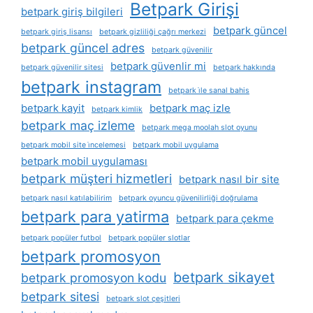
Betpark Girişi
betpark giriş bilgileri
betpark güncel
betpark giriş lisansı
betpark gizliliği çağrı merkezi
betpark güncel adres
betpark güvenilir
betpark güvenlir mi
betpark güvenilir sitesi
betpark hakkında
betpark instagram
betpark i̇le sanal bahis
betpark kayit
betpark maç izle
betpark kimlik
betpark maç izleme
betpark mega moolah slot oyunu
betpark mobil site i̇ncelemesi
betpark mobil uygulama
betpark mobil uygulaması
betpark müşteri hizmetleri
betpark nasıl bir site
betpark nasıl katılabilirim
betpark oyuncu güvenilirliği doğrulama
betpark para yatirma
betpark para çekme
betpark popüler futbol
betpark popüler slotlar
betpark promosyon
betpark sikayet
betpark promosyon kodu
betpark sitesi
betpark slot çeşitleri