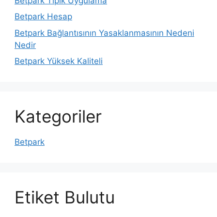
Betpark Tipik Uygulama
Betpark Hesap
Betpark Bağlantısının Yasaklanmasının Nedeni
Nedir
Betpark Yüksek Kaliteli
Kategoriler
Betpark
Etiket Bulutu