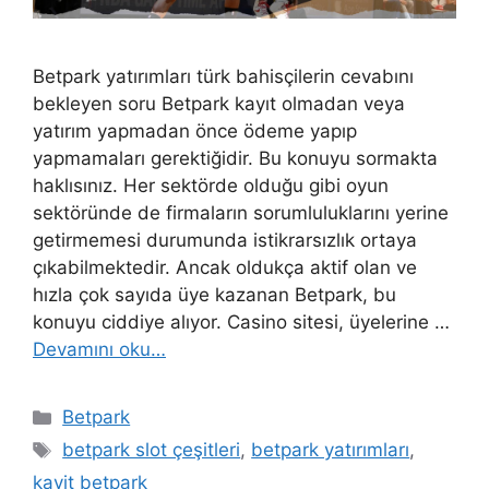
Betpark yatırımları türk bahisçilerin cevabını
bekleyen soru Betpark kayıt olmadan veya
yatırım yapmadan önce ödeme yapıp
yapmamaları gerektiğidir. Bu konuyu sormakta
haklısınız. Her sektörde olduğu gibi oyun
sektöründe de firmaların sorumluluklarını yerine
getirmemesi durumunda istikrarsızlık ortaya
çıkabilmektedir. Ancak oldukça aktif olan ve
hızla çok sayıda üye kazanan Betpark, bu
konuyu ciddiye alıyor. Casino sitesi, üyelerine …
Devamını oku…
Kategoriler
Betpark
Etiketler
betpark slot çeşitleri
,
betpark yatırımları
,
kayit betpark