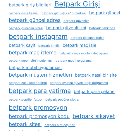
Betpark Girişi
betpark giriş bilgileri
betpark güncel
betpark giriş lisansı
betpark gizliliği çağrı merkezi
betpark güncel adres
betpark güvenilir
betpark güvenlir mi
betpark güvenilir sitesi
betpark hakkında
betpark instagram
betpark i̇le sanal bahis
betpark kayit
betpark maç izle
betpark kimlik
betpark maç izleme
betpark mega moolah slot oyunu
betpark mobil site i̇ncelemesi
betpark mobil uygulama
betpark mobil uygulaması
betpark müşteri hizmetleri
betpark nasıl bir site
betpark nasıl katılabilirim
betpark oyuncu güvenilirliği doğrulama
betpark para yatirma
betpark para çekme
betpark popüler futbol
betpark popüler slotlar
betpark promosyon
betpark sikayet
betpark promosyon kodu
betpark sitesi
betpark slot çeşitleri