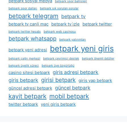
betpark sosyal medya
betpark spor bahisleri
betpark spor dalları
betpark sık sorulan sorular
betpark telegram
betpark tv
betpark tv canli maç
betpark tv i̇zle
betpark twitter
betpark twitter hesabı
betpark web casinosu
betpark whatsapp
betpark yatırımları
betpark yeni giris
betpark yeni adresi
betpark çağrı merkezi
betpark çevrimiçi destek
betpark önemli ödüller
betpark üyelik süreci
betpark üye özgürlüğü
giris adresi betpark
casino sitesi betpark
girisi betpark
giris betpark
giris yap betpark
güncel betpark
güncel adresi betpark
kayit betpark
mobil betpark
twitter betpark
yeni giris betpark