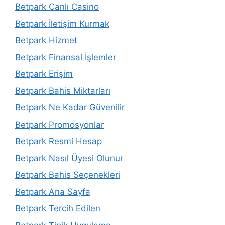
Betpark Canlı Casino
Betpark İletişim Kurmak
Betpark Hizmet
Betpark Finansal İşlemler
Betpark Erişim
Betpark Bahis Miktarları
Betpark Ne Kadar Güvenilir
Betpark Promosyonlar
Betpark Resmi Hesap
Betpark Nasıl Üyesi Olunur
Betpark Bahis Seçenekleri
Betpark Ana Sayfa
Betpark Tercih Edilen