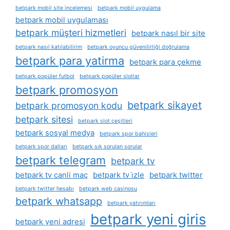
betpark mobil site i̇ncelemesi
betpark mobil uygulama
betpark mobil uygulaması
betpark müşteri hizmetleri
betpark nasıl bir site
betpark nasıl katılabilirim
betpark oyuncu güvenilirliği doğrulama
betpark para yatirma
betpark para çekme
betpark popüler futbol
betpark popüler slotlar
betpark promosyon
betpark sikayet
betpark promosyon kodu
betpark sitesi
betpark slot çeşitleri
betpark sosyal medya
betpark spor bahisleri
betpark spor dalları
betpark sık sorulan sorular
betpark telegram
betpark tv
betpark tv canli maç
betpark tv i̇zle
betpark twitter
betpark twitter hesabı
betpark web casinosu
betpark whatsapp
betpark yatırımları
betpark yeni giris
betpark yeni adresi