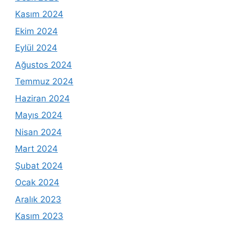
Kasım 2024
Ekim 2024
Eylül 2024
Ağustos 2024
Temmuz 2024
Haziran 2024
Mayıs 2024
Nisan 2024
Mart 2024
Şubat 2024
Ocak 2024
Aralık 2023
Kasım 2023