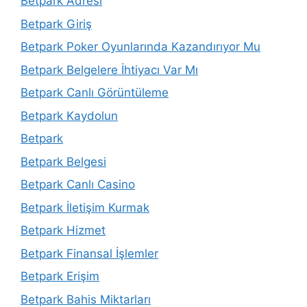
Betpark Adresi
Betpark Giriş
Betpark Poker Oyunlarında Kazandırıyor Mu
Betpark Belgelere İhtiyacı Var Mı
Betpark Canlı Görüntüleme
Betpark Kaydolun
Betpark
Betpark Belgesi
Betpark Canlı Casino
Betpark İletişim Kurmak
Betpark Hizmet
Betpark Finansal İşlemler
Betpark Erişim
Betpark Bahis Miktarları