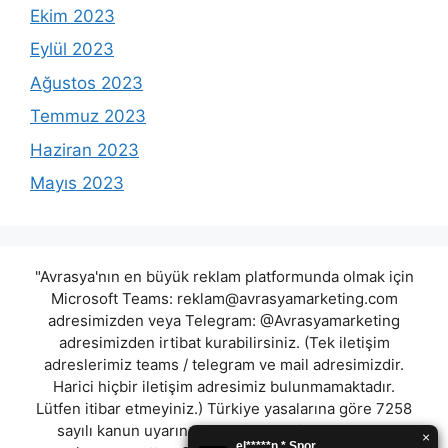
Ekim 2023
Eylül 2023
Ağustos 2023
Temmuz 2023
Haziran 2023
Mayıs 2023
"Avrasya'nın en büyük reklam platformunda olmak için
Microsoft Teams:
reklam@avrasyamarketing.com
adresimizden veya Telegram: @Avrasyamarketing
adresimizden irtibat kurabilirsiniz. (Tek iletişim
adreslerimiz teams / telegram ve mail adresimizdir.
Harici hiçbir iletişim adresimiz bulunmamaktadır.
Lütfen itibar etmeyiniz.) Türkiye yasalarına göre 7258
sayılı kanun uyarınca yasa dışı bahis oynamanın