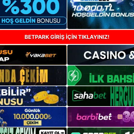
BETPARK GİRİŞ İÇİN TIKLAYINIZ!