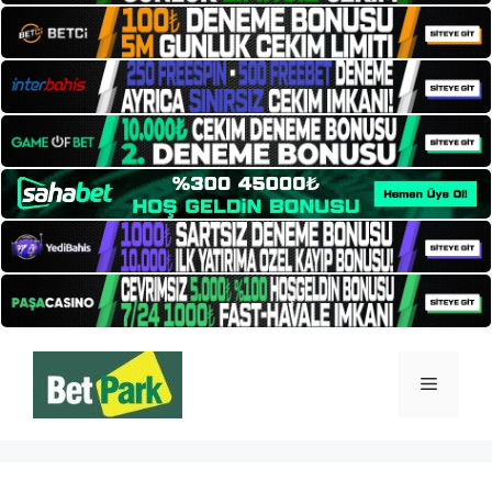
İçeriğe
atla
Menü