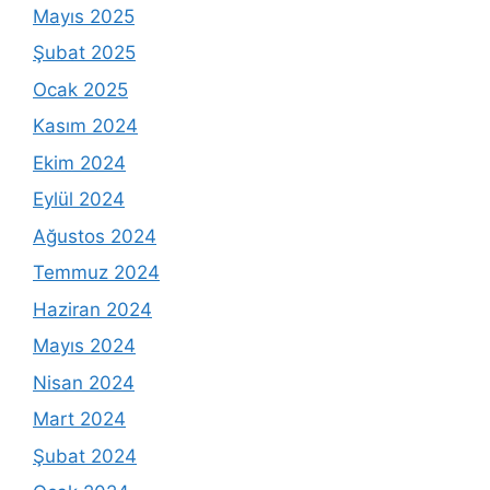
Mayıs 2025
Şubat 2025
Ocak 2025
Kasım 2024
Ekim 2024
Eylül 2024
Ağustos 2024
Temmuz 2024
Haziran 2024
Mayıs 2024
Nisan 2024
Mart 2024
Şubat 2024