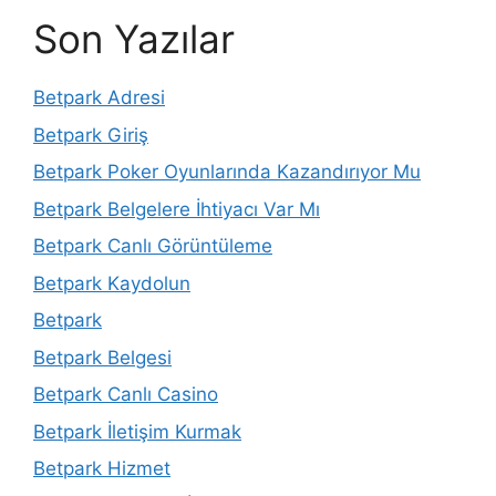
Son Yazılar
Betpark Adresi
Betpark Giriş
Betpark Poker Oyunlarında Kazandırıyor Mu
Betpark Belgelere İhtiyacı Var Mı
Betpark Canlı Görüntüleme
Betpark Kaydolun
Betpark
Betpark Belgesi
Betpark Canlı Casino
Betpark İletişim Kurmak
Betpark Hizmet