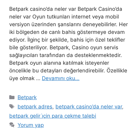
Betpark casino’da neler var Betpark Casino’da
neler var Oyun tutkunları internet veya mobil
versiyon üzerinden şanslarını deneyebilirler. Her
iki bölgeden de canlı bahis göstermeye devam
ediyor. İlginç bir şekilde, bahis için özel teklifler
bile gösteriliyor. Betpark, Casino oyun servis
sağlayıcıları tarafından da desteklenmektedir.
Betpark oyun alanına katılmak isteyenler
öncelikle bu detayları değerlendirebilir. Özellikle
üye olmak …
Devamını oku…
Kategoriler
Betpark
Etiketler
betpark adres
,
betpark casino’da neler var
,
betpark gelir i̇çin para çekme talebi
Yorum yap