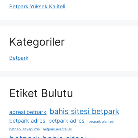
Betpark Yüksek Kaliteli
Kategoriler
Betpark
Etiket Bulutu
bahis sitesi betpark
adresi betpark
betpark adres
betpark adresi
betpark alan adı
betpark altyapı i̇zin
betpark avantajları