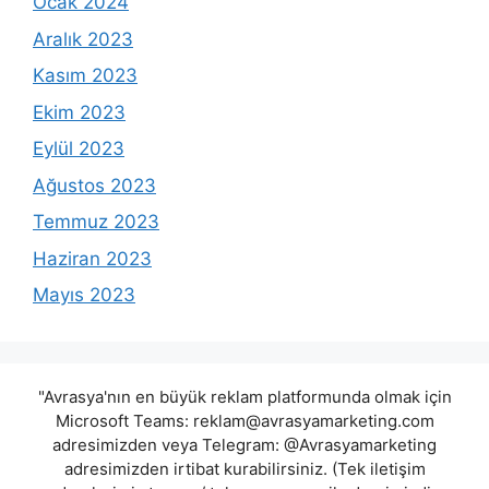
Ocak 2024
Aralık 2023
Kasım 2023
Ekim 2023
Eylül 2023
Ağustos 2023
Temmuz 2023
Haziran 2023
Mayıs 2023
"Avrasya'nın en büyük reklam platformunda olmak için
Microsoft Teams:
reklam@avrasyamarketing.com
adresimizden veya Telegram: @Avrasyamarketing
adresimizden irtibat kurabilirsiniz. (Tek iletişim