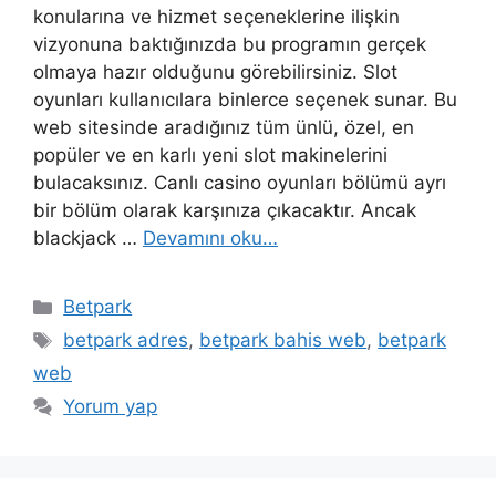
konularına ve hizmet seçeneklerine ilişkin
vizyonuna baktığınızda bu programın gerçek
olmaya hazır olduğunu görebilirsiniz. Slot
oyunları kullanıcılara binlerce seçenek sunar. Bu
web sitesinde aradığınız tüm ünlü, özel, en
popüler ve en karlı yeni slot makinelerini
bulacaksınız. Canlı casino oyunları bölümü ayrı
bir bölüm olarak karşınıza çıkacaktır. Ancak
blackjack …
Devamını oku…
Kategoriler
Betpark
Etiketler
betpark adres
,
betpark bahis web
,
betpark
web
Yorum yap