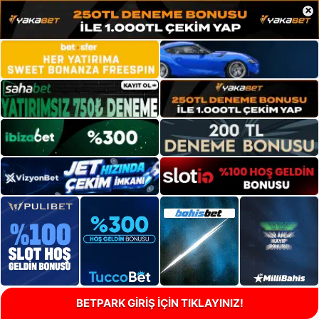
×
BETPARK GİRİŞ İÇİN TIKLAYINIZ!