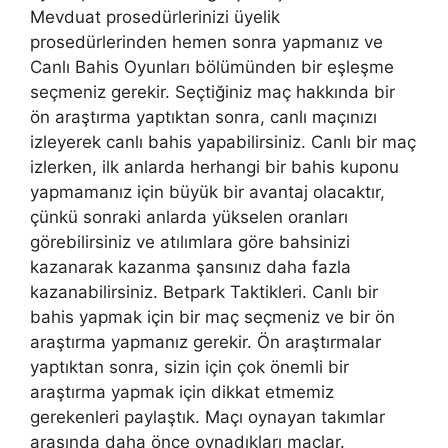
Mevduat prosedürlerinizi üyelik
prosedürlerinden hemen sonra yapmanız ve
Canlı Bahis Oyunları bölümünden bir eşleşme
seçmeniz gerekir. Seçtiğiniz maç hakkında bir
ön araştırma yaptıktan sonra, canlı maçınızı
izleyerek canlı bahis yapabilirsiniz. Canlı bir maç
izlerken, ilk anlarda herhangi bir bahis kuponu
yapmamanız için büyük bir avantaj olacaktır,
çünkü sonraki anlarda yükselen oranları
görebilirsiniz ve atılımlara göre bahsinizi
kazanarak kazanma şansınız daha fazla
kazanabilirsiniz. Betpark Taktikleri. Canlı bir
bahis yapmak için bir maç seçmeniz ve bir ön
araştırma yapmanız gerekir. Ön araştırmalar
yaptıktan sonra, sizin için çok önemli bir
araştırma yapmak için dikkat etmemiz
gerekenleri paylaştık. Maçı oynayan takımlar
arasında daha önce oynadıkları maçlar.