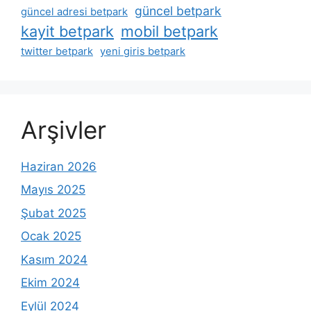
güncel betpark
güncel adresi betpark
kayit betpark
mobil betpark
twitter betpark
yeni giris betpark
Arşivler
Haziran 2026
Mayıs 2025
Şubat 2025
Ocak 2025
Kasım 2024
Ekim 2024
Eylül 2024