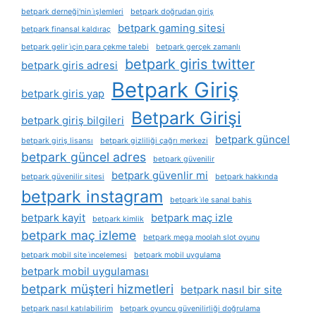
betpark derneği'nin i̇şlemleri
betpark doğrudan giriş
betpark gaming sitesi
betpark finansal kaldıraç
betpark gelir i̇çin para çekme talebi
betpark gerçek zamanlı
betpark giris twitter
betpark giris adresi
Betpark Giriş
betpark giris yap
Betpark Girişi
betpark giriş bilgileri
betpark güncel
betpark giriş lisansı
betpark gizliliği çağrı merkezi
betpark güncel adres
betpark güvenilir
betpark güvenlir mi
betpark güvenilir sitesi
betpark hakkında
betpark instagram
betpark i̇le sanal bahis
betpark kayit
betpark maç izle
betpark kimlik
betpark maç izleme
betpark mega moolah slot oyunu
betpark mobil site i̇ncelemesi
betpark mobil uygulama
betpark mobil uygulaması
betpark müşteri hizmetleri
betpark nasıl bir site
betpark nasıl katılabilirim
betpark oyuncu güvenilirliği doğrulama