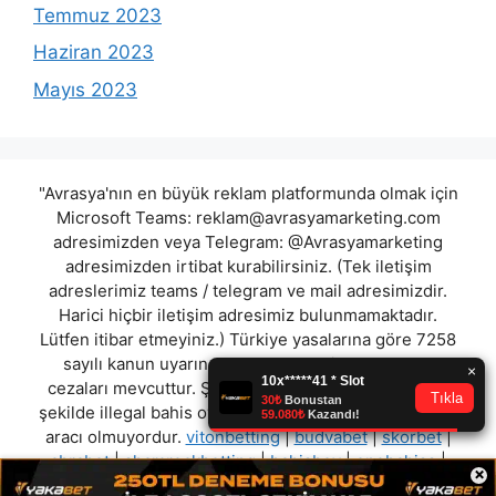
Temmuz 2023
Haziran 2023
Mayıs 2023
"Avrasya'nın en büyük reklam platformunda olmak için
Microsoft Teams:
reklam@avrasyamarketing.com
adresimizden veya Telegram: @Avrasyamarketing
adresimizden irtibat kurabilirsiniz. (Tek iletişim
adreslerimiz teams / telegram ve mail adresimizdir.
Harici hiçbir iletişim adresimiz bulunmamaktadır.
Lütfen itibar etmeyiniz.) Türkiye yasalarına göre 7258
sayılı kanun uyarınca yasa dışı bahis oynamanın
cezaları mevcuttur. Şu an bulunduğunuz site hiç bir
şekilde illegal bahis oyunları oynatmıyor ve oynamaya
aracı olmuyordur.
vitonbetting
|
budvabet
|
skorbet
|
abrabet
|
shamrockbetting
|
bahisbey
|
enobahiss
|
×
betjet
"