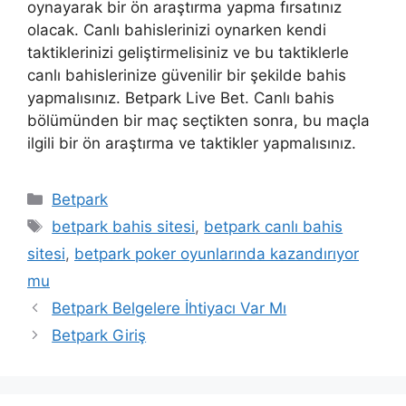
oynayarak bir ön araştırma yapma fırsatınız
olacak. Canlı bahislerinizi oynarken kendi
taktiklerinizi geliştirmelisiniz ve bu taktiklerle
canlı bahislerinize güvenilir bir şekilde bahis
yapmalısınız. Betpark Live Bet. Canlı bahis
bölümünden bir maç seçtikten sonra, bu maçla
ilgili bir ön araştırma ve taktikler yapmalısınız.
Kategoriler
Betpark
Etiketler
betpark bahis sitesi
,
betpark canlı bahis
sitesi
,
betpark poker oyunlarında kazandırıyor
mu
Betpark Belgelere İhtiyacı Var Mı
Betpark Giriş