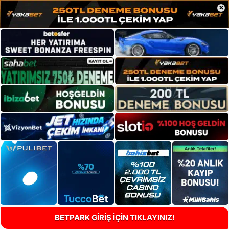
×
BETPARK GİRİŞ İÇİN TIKLAYINIZ!