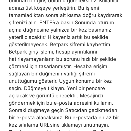
bulunan bir giriş bölümü göreceksiniz. Kullanıcı
adınızı üst köşeye yerleştirin. Bu işlemi
tamamladıktan sonra alt kısma doğru kaydırarak
şifrenizi alın. ENTER’a basın Sonunda oturum
açma düğmesine yalnızca bir kez basmanız
yeterli olacaktır.’ Hikayeniz artık bu şekilde
gösterilmeyecek. Betpark şifremi kaybettim.
Betpark giriş işlemi, hesap ayrıntılarını
hatırlayamayanların bu sorunu hızlı bir şekilde
çözmesi için tasarlanmıştır. Hesaba erişim
sağlayan bir düğmenin varlığı şifremi
unuttuğumu gösterir. Uygun konumu bir kez
seçin. Düğmeye tıklayın. Yeni bir pencere
açılacak ve görüntülenecektir. Mesajınızı
göndermek için bu e-posta adresini kullanın.
Sonraki düğmeye geçin Satıcıdan gecikmeden
bir e-posta alacaksınız. Bu e-postada en az bir
kez sıfırlama URL’sine tıklamayı unutmayın.