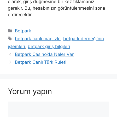
olarak, giriş düğmesine bir kez tıklamanız
gerekir. Bu, hesabınızın görüntülenmesini sona
erdirecektir.
Kategoriler
Betpark
Etiketler
betpark canli maç izle
,
betpark derneği'nin
i̇şlemleri
,
betpark giriş bilgileri
Betpark Casino’da Neler Var
Betpark Canlı Türk Ruleti
Yorum yapın
Yorum