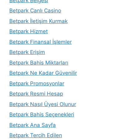
Betpark Belgesi
Betpark Canlı Casino
Betpark İletişim Kurmak
Betpark Hizmet
Betpark Finansal İşlemler
Betpark Erişim
Betpark Bahis Miktarları
Betpark Ne Kadar Güvenilir
Betpark Promosyonlar
Betpark Resmi Hesap
Betpark Nasıl Üyesi Olunur
Betpark Bahis Seçenekleri
Betpark Ana Sayfa
Betpark Tercih Edilen