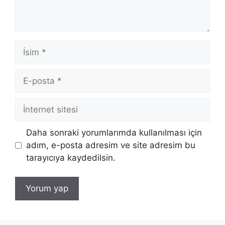
İsim
E-
posta
İnternet
sitesi
Daha sonraki yorumlarımda kullanılması için
adım, e-posta adresim ve site adresim bu
tarayıcıya kaydedilsin.