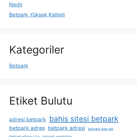
Nedir
Betpark Yüksek Kaliteli
Kategoriler
Betpark
Etiket Bulutu
bahis sitesi betpark
adresi betpark
betpark adres
betpark adresi
betpark alan adı
betpark altyapı i̇zin
betpark avantajları