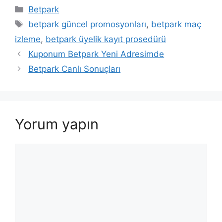
Kategoriler
Betpark
Etiketler
betpark güncel promosyonları
,
betpark maç
izleme
,
betpark üyelik kayıt prosedürü
Kuponum Betpark Yeni Adresimde
Betpark Canlı Sonuçları
Yorum yapın
Yorum