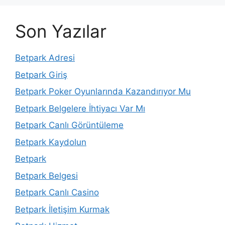
Son Yazılar
Betpark Adresi
Betpark Giriş
Betpark Poker Oyunlarında Kazandırıyor Mu
Betpark Belgelere İhtiyacı Var Mı
Betpark Canlı Görüntüleme
Betpark Kaydolun
Betpark
Betpark Belgesi
Betpark Canlı Casino
Betpark İletişim Kurmak