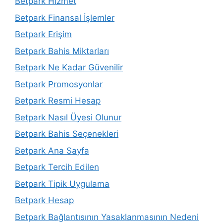
Betpark Hizmet
Betpark Finansal İşlemler
Betpark Erişim
Betpark Bahis Miktarları
Betpark Ne Kadar Güvenilir
Betpark Promosyonlar
Betpark Resmi Hesap
Betpark Nasıl Üyesi Olunur
Betpark Bahis Seçenekleri
Betpark Ana Sayfa
Betpark Tercih Edilen
Betpark Tipik Uygulama
Betpark Hesap
Betpark Bağlantısının Yasaklanmasının Nedeni