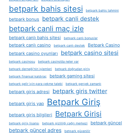
betpark bahis sitesi
betpark bahis tahmini
betpark canli destek
betpark bonus
betpark canli maç izle
betpark canlı bahis sitesi
betpark canlı bonuslar
betpark canlı casino
Betpark Casino
betpark canlı destek
betpark casino sitesi
betpark casino oyunları
betpark casinosu
betpark casino’da neler var
betpark derneği'nin i̇şlemleri
betpark doğrudan giriş
betpark gaming sitesi
betpark finansal kaldıraç
betpark gelir i̇çin para çekme talebi
betpark gerçek zamanlı
betpark giris twitter
betpark giris adresi
Betpark Giriş
betpark giris yap
Betpark Girişi
betpark giriş bilgileri
betpark güncel
betpark giriş lisansı
betpark gizliliği çağrı merkezi
betpark güncel adres
betpark güvenilir