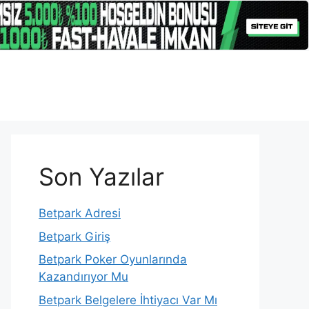
Son Yazılar
Betpark Adresi
Betpark Giriş
Betpark Poker Oyunlarında
Kazandırıyor Mu
Betpark Belgelere İhtiyacı Var Mı