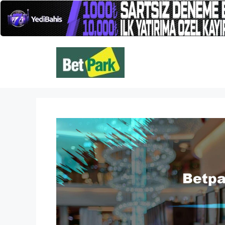
İçeriğe
atla