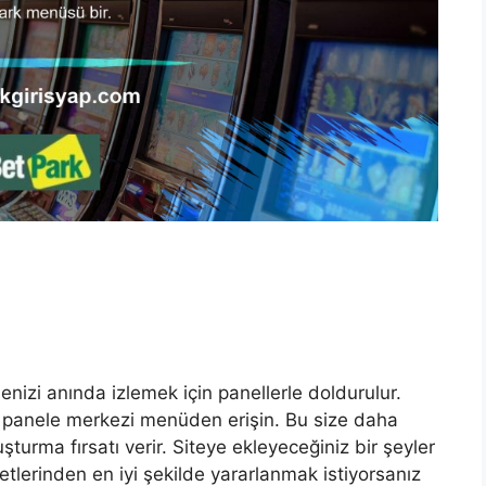
nizi anında izlemek için panellerle doldurulur.
 bu panele merkezi menüden erişin. Bu size daha
turma fırsatı verir. Siteye ekleyeceğiniz bir şeyler
tlerinden en iyi şekilde yararlanmak istiyorsanız