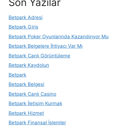
Son Yazılar
Betpark Adresi
Betpark Giriş
Betpark Poker Oyunlarında Kazandırıyor Mu
Betpark Belgelere İhtiyacı Var Mı
Betpark Canlı Görüntüleme
Betpark Kaydolun
Betpark
Betpark Belgesi
Betpark Canlı Casino
Betpark İletişim Kurmak
Betpark Hizmet
Betpark Finansal İşlemler