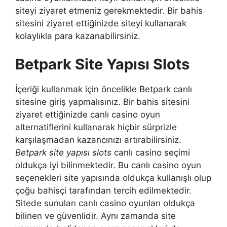
siteyi ziyaret etmeniz gerekmektedir. Bir bahis
sitesini ziyaret ettiğinizde siteyi kullanarak
kolaylıkla para kazanabilirsiniz.
Betpark Site Yapısı Slots
İçeriği kullanmak için öncelikle Betpark canlı
sitesine giriş yapmalısınız. Bir bahis sitesini
ziyaret ettiğinizde canlı casino oyun
alternatiflerini kullanarak hiçbir sürprizle
karşılaşmadan kazancınızı artırabilirsiniz.
Betpark site yapısı slots
canlı casino seçimi
oldukça iyi bilinmektedir. Bu canlı casino oyun
seçenekleri site yapısında oldukça kullanışlı olup
çoğu bahisçi tarafından tercih edilmektedir.
Sitede sunulan canlı casino oyunları oldukça
bilinen ve güvenlidir. Aynı zamanda site