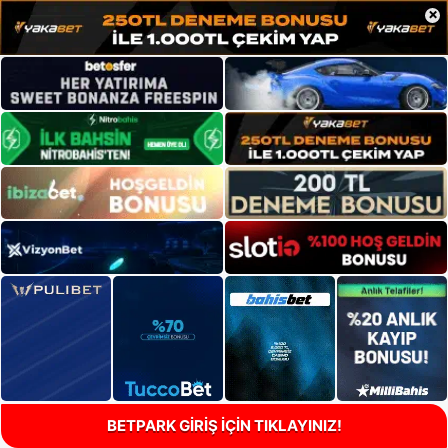
×
BETPARK GİRİŞ İÇİN TIKLAYINIZ!