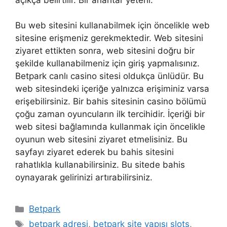
Bu web sitesini kullanabilmek için öncelikle web
sitesine erişmeniz gerekmektedir. Web sitesini
ziyaret ettikten sonra, web sitesini doğru bir
şekilde kullanabilmeniz için giriş yapmalısınız.
Betpark canlı casino sitesi oldukça ünlüdür. Bu
web sitesindeki içeriğe yalnızca erişiminiz varsa
erişebilirsiniz. Bir bahis sitesinin casino bölümü
çoğu zaman oyuncuların ilk tercihidir. İçeriği bir
web sitesi bağlamında kullanmak için öncelikle
oyunun web sitesini ziyaret etmelisiniz. Bu
sayfayı ziyaret ederek bu bahis sitesini
rahatlıkla kullanabilirsiniz. Bu sitede bahis
oynayarak gelirinizi artırabilirsiniz.
Kategoriler
Betpark
Etiketler
betpark adresi
,
betpark site yapısı slots
,