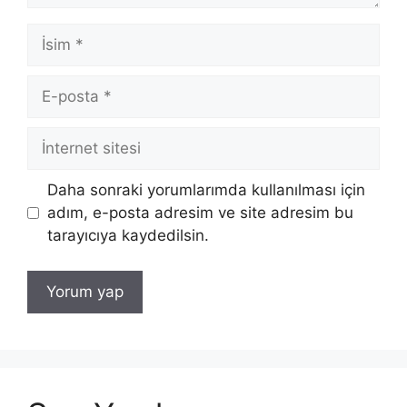
İsim
E-
posta
İnternet
sitesi
Daha sonraki yorumlarımda kullanılması için
adım, e-posta adresim ve site adresim bu
tarayıcıya kaydedilsin.