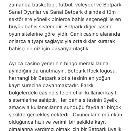
zamanda basketbol, ​​futbol, ​​voleybol ve Betpark
Sanal Oyunlar ve Sanal Betpark dışındaki tüm
sektörlere yönelik binlerce bahis seçeneği ile en
büyük bahis sistemidir. Betpark diğer casino
oyun sitelerine göre iyidir. Canlı casino alanında
onlarca altyapı sağlayıcıyla ortaklıklar kurarak
bahisçilerimiz için başarıya ulaştık.
Ayrıca casino yerlerinin bingo meraklılarına
ayrıldığını da unutmayın. Betpark Rock logosu,
herhangi bir Betpark slot sitesinin en yoğun
kayıt sürecine dayanmaktadır. Farklı
bölgelerdeki casino siteleri etkili kullanıcı kayıt
sistemlerine sahiptir. Her bahis sitesinin üyelik
amacıyla kullanıcılarına sunduğu faydalar birçok
şekilde gerçekleşmektedir. Oyuncuların mümkün
olduğunca hızlı ve verimli bir şekilde kayıt
olmalarına yardımcı olmak için bir Betpark üyelik