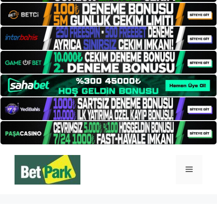
İçeriğe
atla
Menü