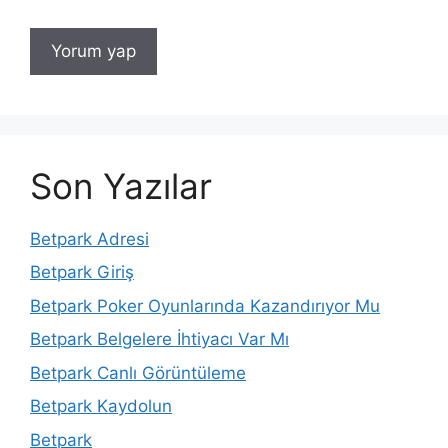
Son Yazılar
Betpark Adresi
Betpark Giriş
Betpark Poker Oyunlarında Kazandırıyor Mu
Betpark Belgelere İhtiyacı Var Mı
Betpark Canlı Görüntüleme
Betpark Kaydolun
Betpark