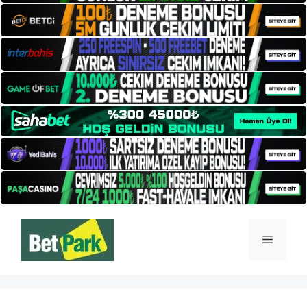
İçeriğe
atla
Menü