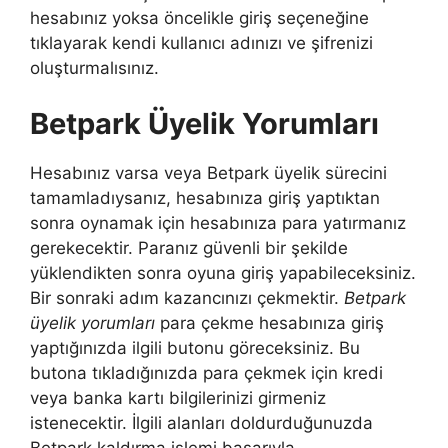
hesabınız yoksa öncelikle giriş seçeneğine
tıklayarak kendi kullanıcı adınızı ve şifrenizi
oluşturmalısınız.
Betpark Üyelik Yorumları
Hesabınız varsa veya Betpark üyelik sürecini
tamamladıysanız, hesabınıza giriş yaptıktan
sonra oynamak için hesabınıza para yatırmanız
gerekecektir. Paranız güvenli bir şekilde
yüklendikten sonra oyuna giriş yapabileceksiniz.
Bir sonraki adım kazancınızı çekmektir.
Betpark
üyelik yorumları
para çekme hesabınıza giriş
yaptığınızda ilgili butonu göreceksiniz. Bu
butona tıkladığınızda para çekmek için kredi
veya banka kartı bilgilerinizi girmeniz
istenecektir. İlgili alanları doldurduğunuzda
Betpark kaldırma işlemi başarıyla