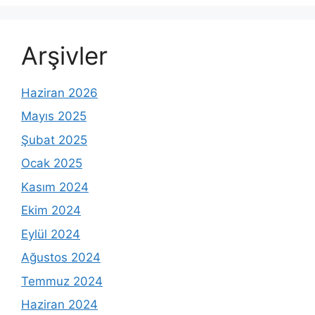
Arşivler
Haziran 2026
Mayıs 2025
Şubat 2025
Ocak 2025
Kasım 2024
Ekim 2024
Eylül 2024
Ağustos 2024
Temmuz 2024
Haziran 2024