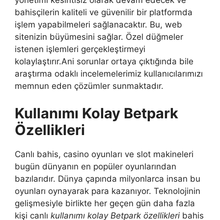
yönetimi kesintisiz olarak devam edecek ve
bahisçilerin kaliteli ve güvenilir bir platformda
işlem yapabilmeleri sağlanacaktır. Bu, web
sitenizin büyümesini sağlar. Özel düğmeler
istenen işlemleri gerçekleştirmeyi
kolaylaştırır.Ani sorunlar ortaya çıktığında bile
araştırma odaklı incelemelerimiz kullanıcılarımızı
memnun eden çözümler sunmaktadır.
Kullanımı Kolay Betpark
Özellikleri
Canlı bahis, casino oyunları ve slot makineleri
bugün dünyanın en popüler oyunlarından
bazılarıdır. Dünya çapında milyonlarca insan bu
oyunları oynayarak para kazanıyor. Teknolojinin
gelişmesiyle birlikte her geçen gün daha fazla
kişi canlı
kullanımı kolay Betpark özellikleri
bahis