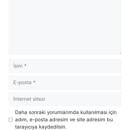
İsim
E-
posta
İnternet
sitesi
Daha sonraki yorumlarımda kullanılması için
adım, e-posta adresim ve site adresim bu
tarayıcıya kaydedilsin.