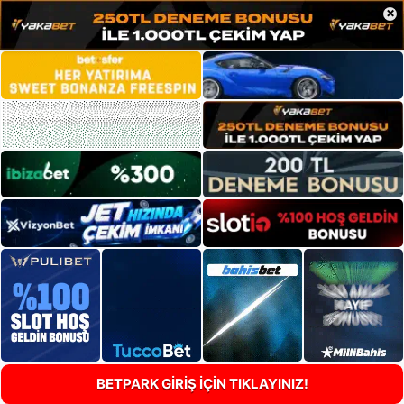
×
BETPARK GİRİŞ İÇİN TIKLAYINIZ!