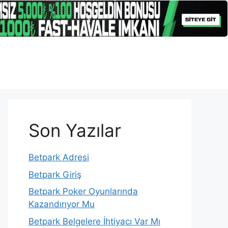
Son Yazılar
Betpark Adresi
Betpark Giriş
Betpark Poker Oyunlarında
Kazandırıyor Mu
Betpark Belgelere İhtiyacı Var Mı