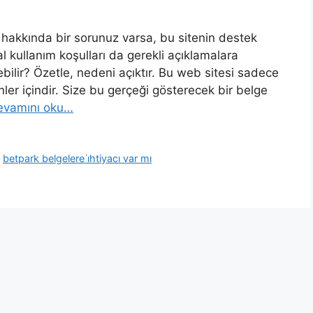
e hakkında bir sorunuz varsa, bu sitenin destek
l kullanım koşulları da gerekli açıklamalara
ebilir? Özetle, nedeni açıktır. Bu web sitesi sadece
inler içindir. Size bu gerçeği gösterecek bir belge
evamını oku…
,
betpark belgelere i̇htiyacı var mı