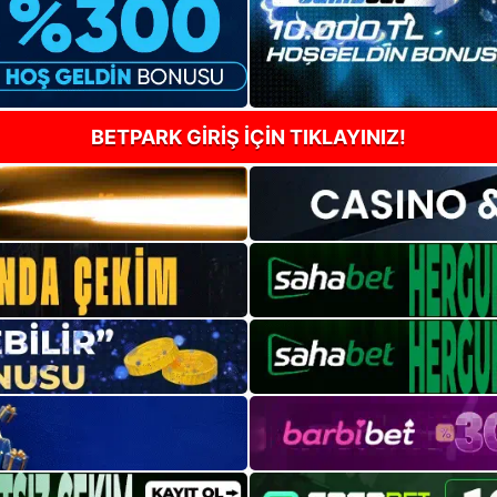
BETPARK GİRİŞ İÇİN TIKLAYINIZ!