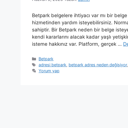
Betpark belgelere ihtiyacı var mı bir belg
hizmetinden yardım isteyebilirsiniz. Norma
sahiptir. Bir Betpark neden bir belge istey
kendi kararlarını alacak kadar yaşlı yetişk
isteme hakkınız var. Platform, gerçek …
D
Kategoriler
Betpark
Etiketler
adresi betpark
,
betpark adres neden değişiyor
Yorum yap