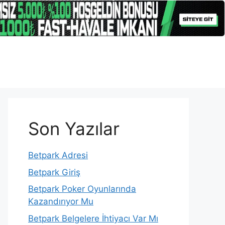
Son Yazılar
Betpark Adresi
Betpark Giriş
Betpark Poker Oyunlarında
Kazandırıyor Mu
Betpark Belgelere İhtiyacı Var Mı