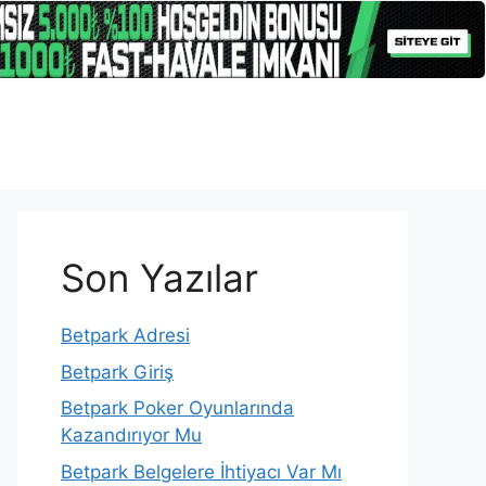
Son Yazılar
Betpark Adresi
Betpark Giriş
Betpark Poker Oyunlarında
Kazandırıyor Mu
Betpark Belgelere İhtiyacı Var Mı