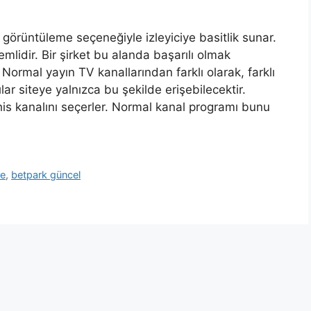
görüntüleme seçeneğiyle izleyiciye basitlik sunar.
idir. Bir şirket bu alanda başarılı olmak
. Normal yayın TV kanallarından farklı olarak, farklı
lar siteye yalnızca bu şekilde erişebilecektir.
his kanalını seçerler. Normal kanal programı bunu
me
,
betpark güncel