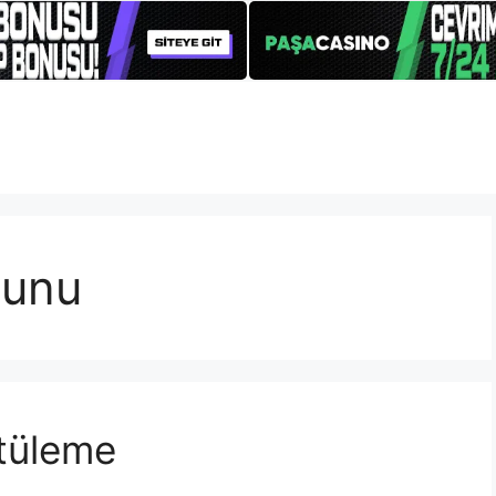
yunu
tüleme