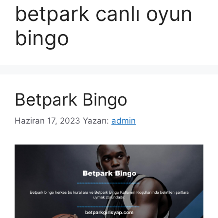
betpark canlı oyun
bingo
Betpark Bingo
Haziran 17, 2023
Yazarı:
admin