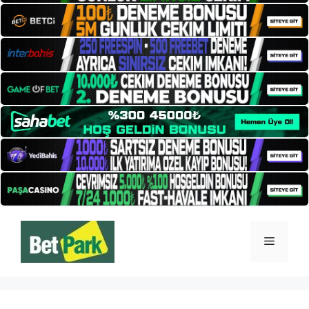
İçeriğe
atla
Menü