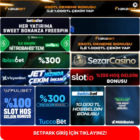
×
BETPARK GİRİŞ İÇİN TIKLAYINIZ!