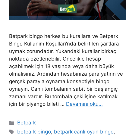
Betpark bingo herkes bu kurallara ve Betpark
Bingo Kullanım Koşulları’nda belirtilen şartlara
uymak zorundadır. Yukarıdaki kurallar birkaç
noktada özetlenebilir. Öncelikle hesap
açabilmek için 18 yaşında veya daha büyük
olmalısınız. Ardından hesabınıza para yatırın ve
gerçek parayla oynama konseptiyle bingo
oynayın. Canlı tombalanın sabit bir başlangıç ​​
zamanı vardır. Bu tombala çekilişine katılmak
için bir piyango bileti …
Devamını oku…
Kategoriler
Betpark
Etiketler
betpark bingo
,
betpark canlı oyun bingo
,