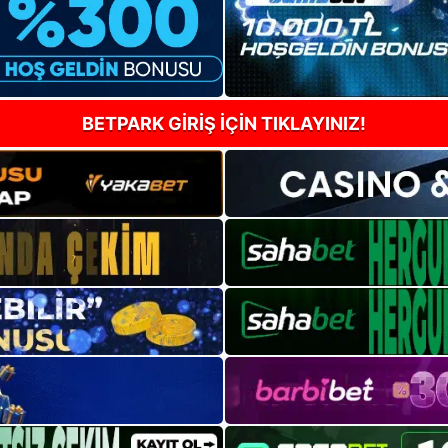
BETPARK GİRİŞ İÇİN TIKLAYINIZ!