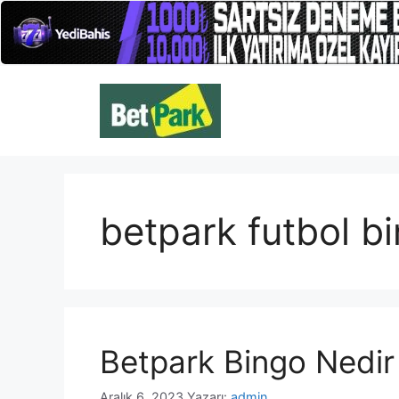
İçeriğe
atla
betpark futbol b
Betpark Bingo Nedir
Aralık 6, 2023
Yazarı:
admin