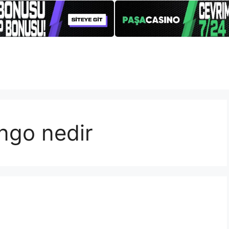
ingo nedir