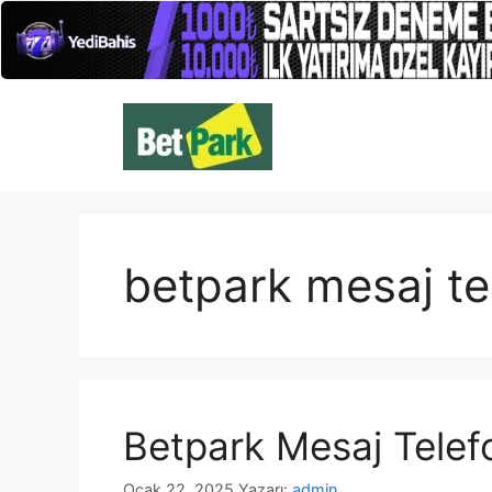
İçeriğe
atla
betpark mesaj te
Betpark Mesaj Telef
Ocak 22, 2025
Yazarı:
admin