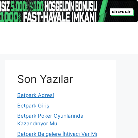
Son Yazılar
Betpark Adresi
Betpark Giriş
Betpark Poker Oyunlarında
Kazandırıyor Mu
Betpark Belgelere İhtiyacı Var Mı