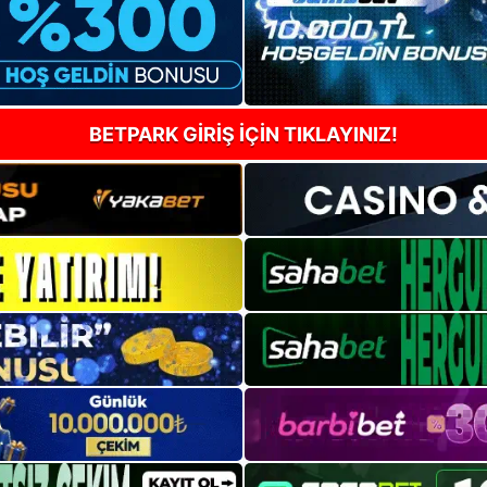
BETPARK GİRİŞ İÇİN TIKLAYINIZ!