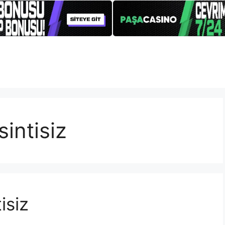
intisiz
isiz