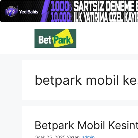
İçeriğe
atla
betpark mobil kes
Betpark Mobil Kesint
Ocak 25, 2025
Yazarı:
admin