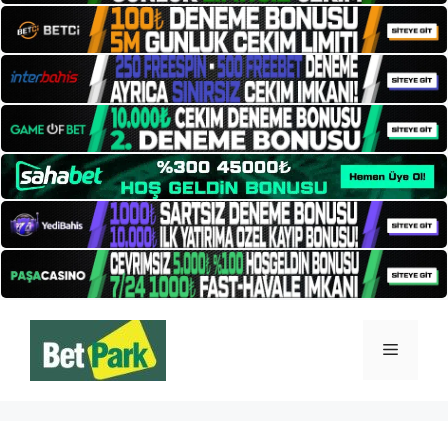
İçeriğe
atla
Menü