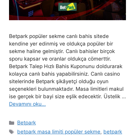
Betpark popüler sekme canlı bahis sitede
kendine yer edinmiş ve oldukça popüler bir
sekme haline gelmiştir. Canlı bahisler birçok
sporu kapsar ve oranlar oldukça cömerttir.
Betpark Talep Hızlı Bahis Kuponunu doldurarak
kolayca canlı bahis yapabilirsiniz. Canlı casino
sitelerinde Betpark şikâyetçi olduğu oyun
seçenekleri bulunmaktadır. Masa limitleri makul
ise gerçek bir bayi size eşlik edecektir. Üstelik …
Devamını oku…
Kategoriler
Betpark
Etiketler
betpark masa limiti popüler sekme
,
betpark