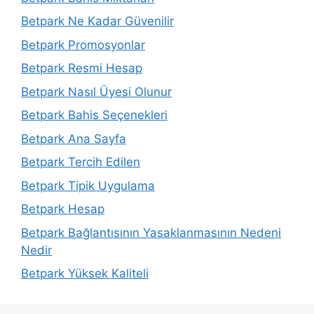
Betpark Ne Kadar Güvenilir
Betpark Promosyonlar
Betpark Resmi Hesap
Betpark Nasıl Üyesi Olunur
Betpark Bahis Seçenekleri
Betpark Ana Sayfa
Betpark Tercih Edilen
Betpark Tipik Uygulama
Betpark Hesap
Betpark Bağlantısının Yasaklanmasının Nedeni
Nedir
Betpark Yüksek Kaliteli