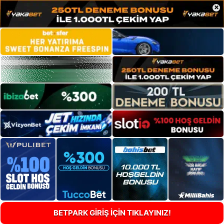
×
BETPARK GİRİŞ İÇİN TIKLAYINIZ!