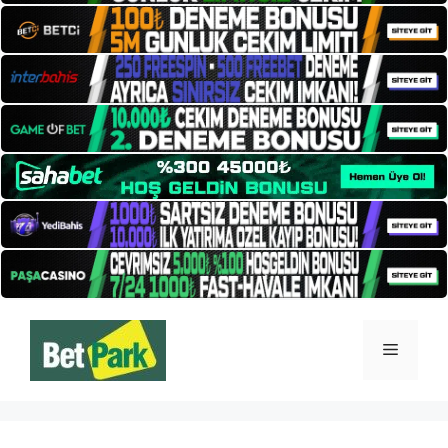
İçeriğe
atla
Menü