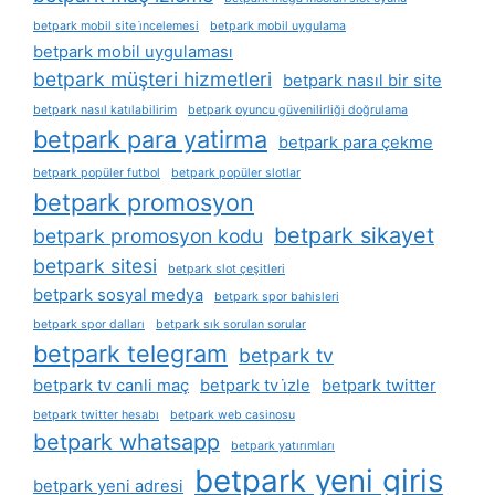
betpark mobil site i̇ncelemesi
betpark mobil uygulama
betpark mobil uygulaması
betpark müşteri hizmetleri
betpark nasıl bir site
betpark nasıl katılabilirim
betpark oyuncu güvenilirliği doğrulama
betpark para yatirma
betpark para çekme
betpark popüler futbol
betpark popüler slotlar
betpark promosyon
betpark sikayet
betpark promosyon kodu
betpark sitesi
betpark slot çeşitleri
betpark sosyal medya
betpark spor bahisleri
betpark spor dalları
betpark sık sorulan sorular
betpark telegram
betpark tv
betpark tv canli maç
betpark tv i̇zle
betpark twitter
betpark twitter hesabı
betpark web casinosu
betpark whatsapp
betpark yatırımları
betpark yeni giris
betpark yeni adresi