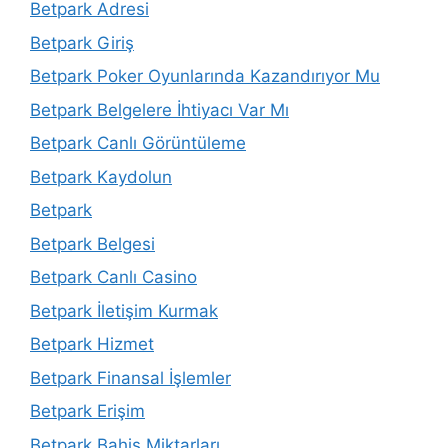
Betpark Adresi
Betpark Giriş
Betpark Poker Oyunlarında Kazandırıyor Mu
Betpark Belgelere İhtiyacı Var Mı
Betpark Canlı Görüntüleme
Betpark Kaydolun
Betpark
Betpark Belgesi
Betpark Canlı Casino
Betpark İletişim Kurmak
Betpark Hizmet
Betpark Finansal İşlemler
Betpark Erişim
Betpark Bahis Miktarları