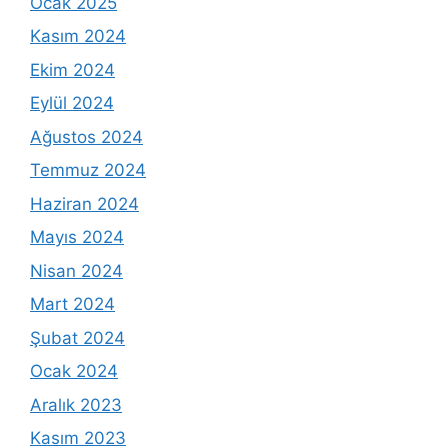
Ocak 2025
Kasım 2024
Ekim 2024
Eylül 2024
Ağustos 2024
Temmuz 2024
Haziran 2024
Mayıs 2024
Nisan 2024
Mart 2024
Şubat 2024
Ocak 2024
Aralık 2023
Kasım 2023