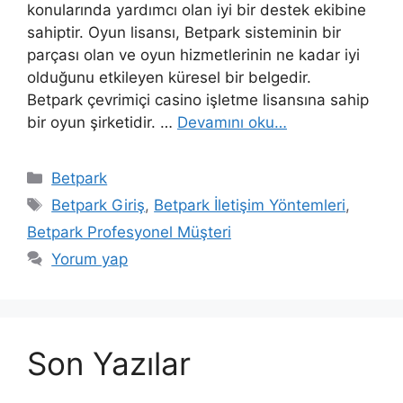
konularında yardımcı olan iyi bir destek ekibine
sahiptir. Oyun lisansı, Betpark sisteminin bir
parçası olan ve oyun hizmetlerinin ne kadar iyi
olduğunu etkileyen küresel bir belgedir.
Betpark çevrimiçi casino işletme lisansına sahip
bir oyun şirketidir. …
Devamını oku…
Kategoriler
Betpark
Etiketler
Betpark Giriş
,
Betpark İletişim Yöntemleri
,
Betpark Profesyonel Müşteri
Yorum yap
Son Yazılar