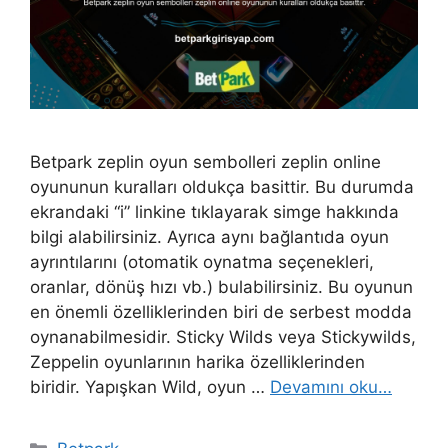
Betpark zeplin oyun sembolleri zeplin online
oyununun kuralları oldukça basittir. Bu durumda
ekrandaki “i” linkine tıklayarak simge hakkında
bilgi alabilirsiniz. Ayrıca aynı bağlantıda oyun
ayrıntılarını (otomatik oynatma seçenekleri,
oranlar, dönüş hızı vb.) bulabilirsiniz. Bu oyunun
en önemli özelliklerinden biri de serbest modda
oynanabilmesidir. Sticky Wilds veya Stickywilds,
Zeppelin oyunlarının harika özelliklerinden
biridir. Yapışkan Wild, oyun …
Devamını oku…
Kategoriler