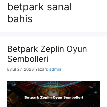
betpark sanal
bahis
Betpark Zeplin Oyun
Sembolleri
Eylül 27, 2023
Yazarı:
admin