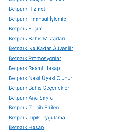
Betpark Hizmet
Betpark Finansal İşlemler
Betpark Erişim
Betpark Bahis Miktarları
Betpark Ne Kadar Güvenilir
Betpark Promosyonlar
Betpark Resmi Hesap
Betpark Nasıl Üyesi Olunur
Betpark Bahis Seçenekleri
Betpark Ana Sayfa
Betpark Tercih Edilen
Betpark Tipik Uygulama
Betpark Hesap