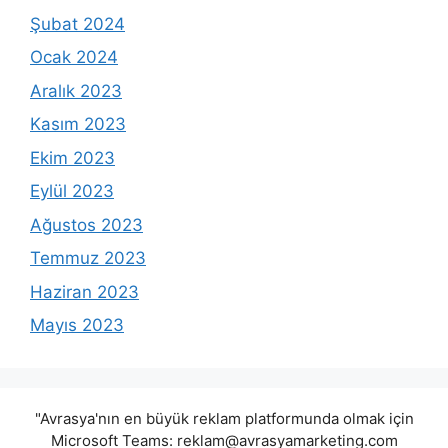
Şubat 2024
Ocak 2024
Aralık 2023
Kasım 2023
Ekim 2023
Eylül 2023
Ağustos 2023
Temmuz 2023
Haziran 2023
Mayıs 2023
"Avrasya'nın en büyük reklam platformunda olmak için
Microsoft Teams:
reklam@avrasyamarketing.com