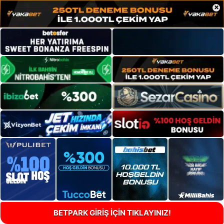
×
BETPARK GİRİŞ İÇİN TIKLAYINIZ!