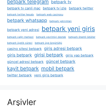
betpark telegram
betpark tv
betpark tv canli maç
betpark tv i̇zle
betpark twitter
betpark twitter hesabı
betpark web casinosu
betpark whatsapp
betpark yatırımları
betpark yeni giris
betpark yeni adresi
betpark çağrı merkezi
betpark çevrimiçi destek
betpark önemli ödüller
betpark üyelik süreci
betpark üye özgürlüğü
giris adresi betpark
casino sitesi betpark
girisi betpark
giris betpark
giris yap betpark
güncel betpark
güncel adresi betpark
kayit betpark
mobil betpark
twitter betpark
yeni giris betpark
Arşivler