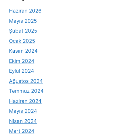
Haziran 2026
Mayıs 2025
Şubat 2025
Ocak 2025
Kasım 2024
Ekim 2024
Eylül 2024
Ağustos 2024
Temmuz 2024
Haziran 2024
Mayıs 2024
Nisan 2024
Mart 2024